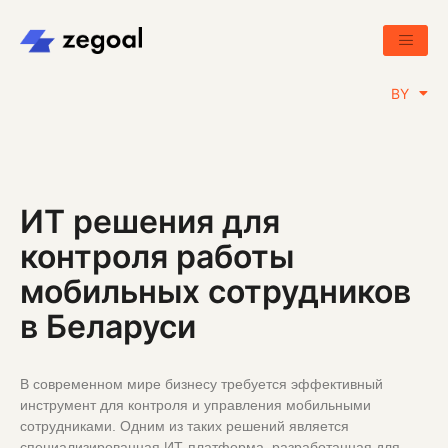
RU
BY
EN
ИТ решения для
контроля работы
мобильных сотрудников
в Беларуси
В современном мире бизнесу требуется эффективный
инструмент для контроля и управления мобильными
сотрудниками. Одним из таких решений является
специализированная ИТ-платформа, разработанная для